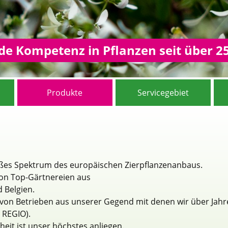
e Kompetenz in Pflanzen seit über 2
Produkte
Servicegebiet
oßes Spektrum des europäischen Zierpflanzenanbaus.
von Top-Gärtnereien aus
 Belgien.
 von Betrieben aus unserer Gegend mit denen wir über Jahr
 REGIO).
heit ist unser höchstes anliegen.