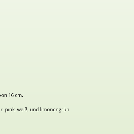
von 16 cm.
er, pink, weiß, und limonengrün