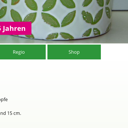
5 Jahren
Regio
Shop
öpfe
und 15 cm.