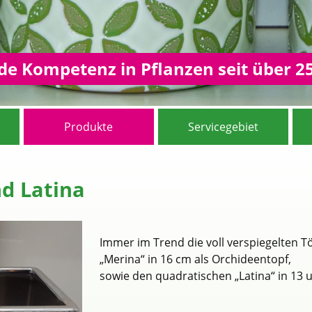
e Kompetenz in Pflanzen seit über 2
Produkte
Servicegebiet
nd Latina
Immer im Trend die voll verspiegelten T
„Merina“ in 16 cm als Orchideentopf,
sowie den quadratischen „Latina“ in 13 